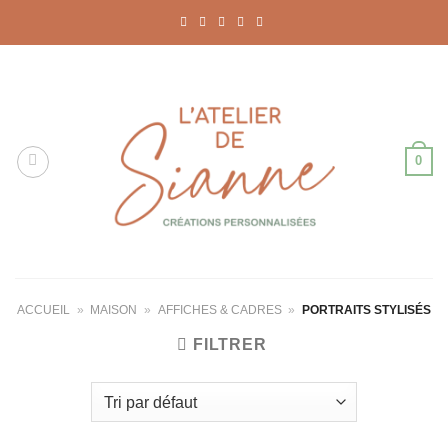
Passer
au
contenu
0
ACCUEIL
»
MAISON
»
AFFICHES & CADRES
»
PORTRAITS STYLISÉS
FILTRER