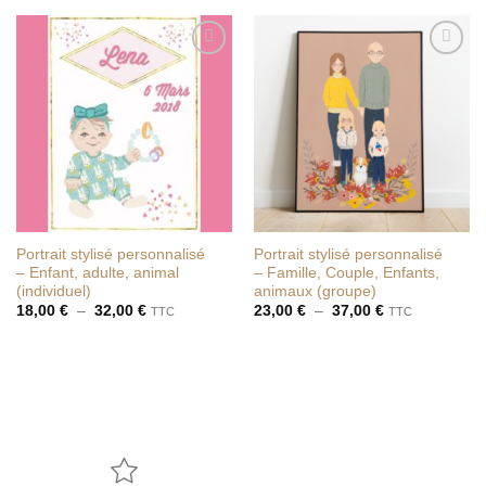
Ajouter
Ajouter
à la liste
à la liste
de
de
souhaits
souhaits
Portrait stylisé personnalisé
Portrait stylisé personnalisé
– Enfant, adulte, animal
– Famille, Couple, Enfants,
(individuel)
animaux (groupe)
Plage
Plage
18,00
€
–
32,00
€
23,00
€
–
37,00
€
TTC
TTC
de
de
prix :
prix :
18,00 €
23,00 €
à
à
32,00 €
37,00 €