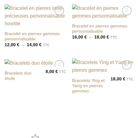
Ajouter
Ajouter
à la liste
à la liste
Bracelet en pierres gemmes
de
de
personnalisable
souhaits
souhaits
Bracelet en pierres gemmes
Plage
16,00
€
–
18,00
€
TTC
personnalisable
de
Plage
12,00
€
–
14,00
€
prix :
TTC
de
16,00 €
prix :
à
12,00 €
18,00 €
à
14,00 €
8,00
€
TTC
Bracelets duo
Ajouter
Ajouter
étoile
à la liste
à la liste
18,00
€
TTC
Bracelets Ying et
de
de
Yang en pierres
souhaits
souhaits
gemmes