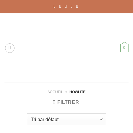
Passer
au
contenu
0
ACCUEIL
»
HOWLITE
FILTRER