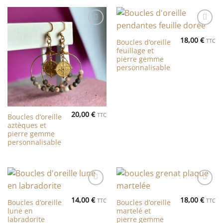
Ajouter
Ajouter
à la liste
à la liste
18,00
€
TTC
Boucles d’oreille
de
de
feuillage et
souhaits
souhaits
pierre gemme
personnalisable
20,00
€
TTC
Boucles d’oreille
aztèques et
pierre gemme
personnalisable
Ajouter
Ajouter
à la liste
à la liste
14,00
€
18,00
€
TTC
TTC
Boucles d’oreille
Boucles d’oreille
de
de
lune en
martelé et
souhaits
souhaits
labradorite
pierre gemme