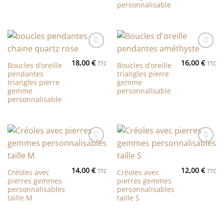
personnalisable
Ajouter
Ajouter
à la liste
à la liste
18,00
€
16,00
€
TTC
TTC
Boucles d’oreille
Boucles d’oreille
de
de
pendantes
triangles pierre
souhaits
souhaits
triangles pierre
gemme
gemme
personnalisable
personnalisable
Ajouter
Ajouter
à la liste
à la liste
de
de
14,00
€
12,00
€
souhaits
souhaits
TTC
TTC
Créoles avec
Créoles avec
pierres gemmes
pierres gemmes
personnalisables
personnalisables
taille M
taille S