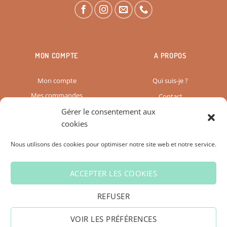
MON COMPTE
A PROPOS
Mon compte
Qui suis-je ?
Mes commandes
Contact
Gérer le consentement aux
Paiement & Livraison
cookies
Mon panier
Vos avis
Nous utilisons des cookies pour optimiser notre site web et notre service.
Déconnexion
Graphiste Web Design
ACCEPTER LES COOKIES
CGV
CONFIDENTIALITÉ
COOKIES
REFUSER
VOIR LES PRÉFÉRENCES
© 2026 L'Atelier de Sianne - Site web créé par
Solia Graphisme