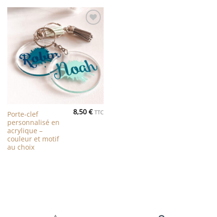
Ajouter
à la liste
de
souhaits
8,50
€
TTC
Porte-clef
personnalisé en
acrylique –
couleur et motif
au choix