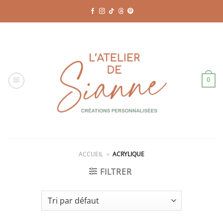
Passer
au
contenu
0
ACCUEIL
»
ACRYLIQUE
FILTRER