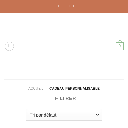
Passer
au
contenu
0
ACCUEIL
»
CADEAU PERSONNALISABLE
FILTRER