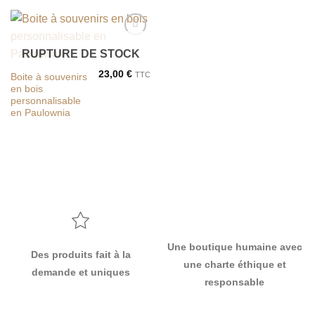
Ajouter
RUPTURE DE STOCK
à la liste
de
23,00
€
TTC
souhaits
Boite à souvenirs
en bois
personnalisable
en Paulownia
Une boutique humaine avec
Des produits fait à la
une charte éthique et
demande et uniques
responsable