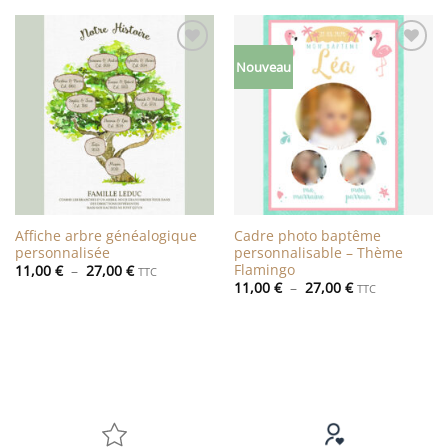
Ajouter
Ajouter
Nouveau
à la liste
à la liste
de
de
souhaits
souhaits
Affiche arbre généalogique
Cadre photo baptême
personnalisée
personnalisable – Thème
Flamingo
Plage
11,00
€
–
27,00
€
TTC
de
Plage
11,00
€
–
27,00
€
TTC
prix :
de
11,00 €
prix :
à
11,00 €
27,00 €
à
27,00 €