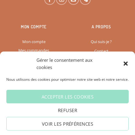
MON COMPTE
A PROPOS
Mon compte
Qui suis-je ?
Mes commandes
Contact
Gérer le consentement aux
Paiement & Livraison
cookies
Mon panier
Vos avis
Nous utilisons des cookies pour optimiser notre site web et notre service.
Déconnexion
Graphiste Web Design
ACCEPTER LES COOKIES
CGV
CONFIDENTIALITÉ
COOKIES
REFUSER
VOIR LES PRÉFÉRENCES
© 2026 L'Atelier de Sianne - Site web créé par
Solia Graphisme