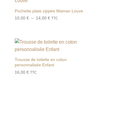
ter
Ajouter
iste
à la liste
Pochette plate zippée Maman Louve
de
Plage
10,00
€
–
14,00
€
its
souhaits
TTC
de
prix :
10,00 €
à
14,00 €
ter
Ajouter
iste
à la liste
Trousse de toilette en coton
de
personnalisée Enfant
its
souhaits
16,00
€
TTC