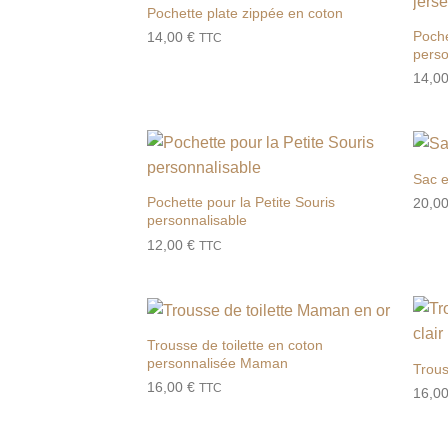
Pochette plate zippée en coton
Ajouter
à la liste
Poche
14,00
€
TTC
de
perso
souhaits
14,0
Sac e
Ajouter
à la liste
Pochette pour la Petite Souris
20,0
de
personnalisable
souhaits
12,00
€
TTC
Trousse de toilette en coton
Ajouter
personnalisée Maman
à la liste
Trous
de
16,00
€
TTC
16,0
souhaits