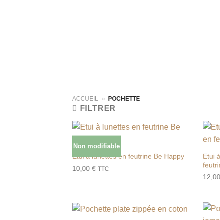
ACCUEIL
»
POCHETTE
FILTRER
Non modifiable
Ajouter
à la liste
Etui 
Etui à lunettes en feutrine Be Happy
de
feutr
10,00
€
souhaits
TTC
12,0