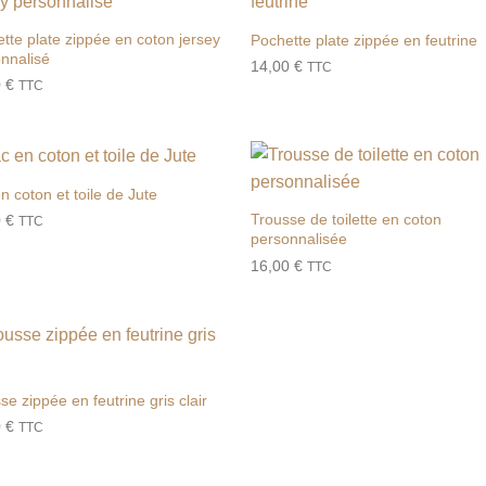
Ajouter
Ajou
à la liste
à la l
tte plate zippée en coton jersey
Pochette plate zippée en feutrine
de
de
nnalisé
14,00
€
souhaits
souha
TTC
0
€
TTC
n coton et toile de Jute
Ajouter
Ajou
à la liste
à la l
Trousse de toilette en coton
0
€
TTC
de
de
personnalisée
souhaits
souha
16,00
€
TTC
Ajouter
à la liste
se zippée en feutrine gris clair
de
0
€
souhaits
TTC