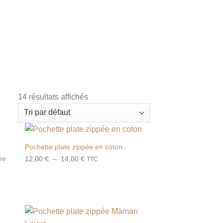
14 résultats affichés
Pochette plate zippée en coton
ter
Ajouter
iste
à la liste
Plage
ée
12,00
€
–
14,00
€
TTC
de
de
its
souhaits
prix :
12,00 €
à
14,00 €