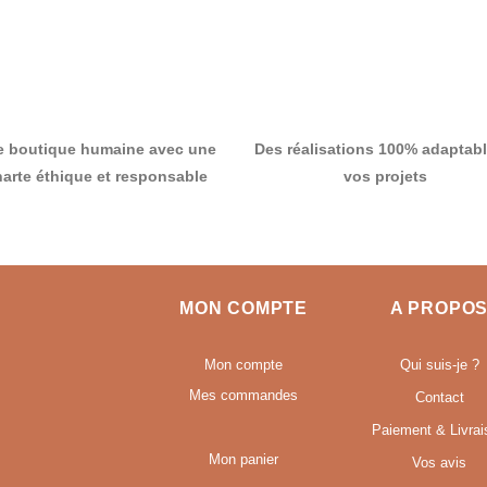
e boutique humaine avec une
Des réalisations 100% adaptabl
harte éthique et responsable
vos projets
MON COMPTE
A PROPO
Mon compte
Qui suis-je ?
Mes commandes
Contact
Paiement & Livrai
Mon panier
Vos avis