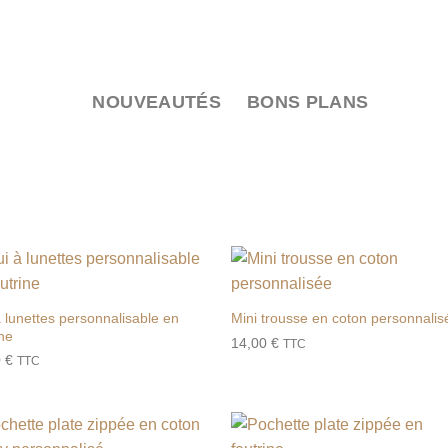
NOUVEAUTÉS
BONS PLANS
Ajouter
Ajou
à la liste
à la l
à lunettes personnalisable en
Mini trousse en coton personnalis
de
de
ine
14,00
€
souhaits
souha
TTC
0
€
TTC