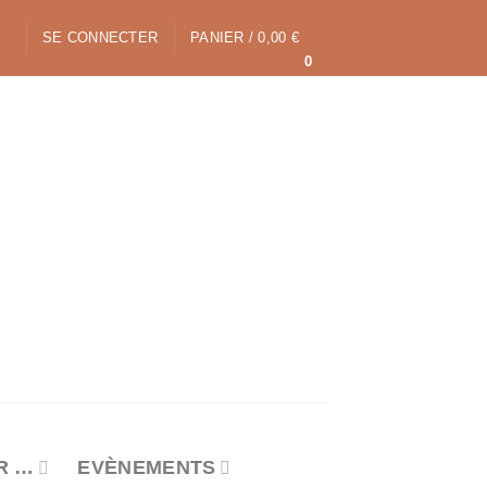
SE CONNECTER
PANIER /
0,00
€
0
R …
EVÈNEMENTS