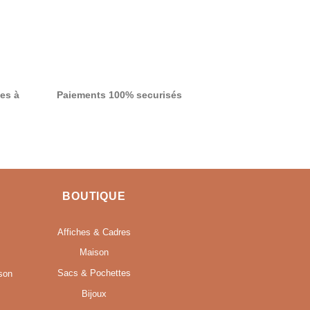
es à
Paiements 100% securisés
S
BOUTIQUE
Affiches & Cadres
Maison
Sacs & Pochettes
son
Bijoux