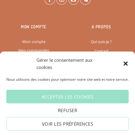
MON COMPTE
A PROPOS
Mon compte
Qui suis-je ?
Mes commandes
Contact
Gérer le consentement aux
Paiement & Livraison
cookies
Mon panier
Vos avis
Nous utilisons des cookies pour optimiser notre site web et notre service.
Déconnexion
Graphiste Web Design
ACCEPTER LES COOKIES
CGV
CONFIDENTIALITÉ
COOKIES
REFUSER
VOIR LES PRÉFÉRENCES
© 2026 L'Atelier de Sianne - Site web créé par
Solia Graphisme