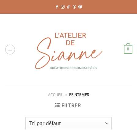
Passer
au
contenu
0
ACCUEIL
»
PRINTEMPS
FILTRER