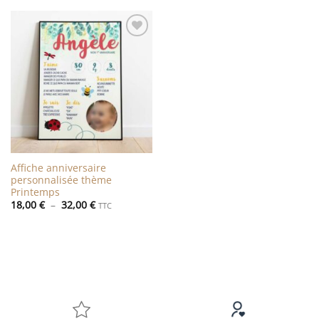
Ajouter
à la liste
de
souhaits
Affiche anniversaire
personnalisée thème
Printemps
Plage
18,00
€
–
32,00
€
TTC
de
prix :
18,00 €
à
32,00 €