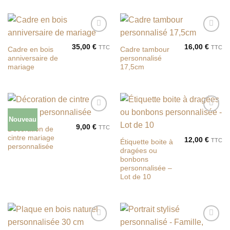
prix :
20,00 €
à
24,00 €
Ajouter
Ajouter
à la liste
à la liste
35,00
€
16,00
€
TTC
TTC
Cadre en bois
Cadre tambour
de
de
anniversaire de
personnalisé
souhaits
souhaits
mariage
17,5cm
Nouveau
Ajouter
Ajouter
à la liste
à la liste
9,00
€
TTC
Décoration de
de
de
cintre mariage
12,00
€
TTC
souhaits
souhaits
Étiquette boite à
personnalisée
dragées ou
bonbons
personnalisée –
Lot de 10
Ajouter
Ajouter