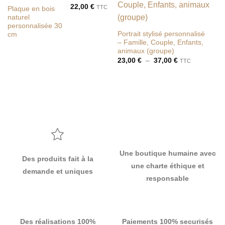
à la liste
à la liste
22,00
€
TTC
Plaque en bois
de
de
naturel
souhaits
souhaits
personnalisée 30
Portrait stylisé personnalisé
cm
– Famille, Couple, Enfants,
animaux (groupe)
Plage
23,00
€
–
37,00
€
TTC
de
prix :
23,00 €
à
37,00 €
Une boutique humaine avec
Des produits fait à la
une charte éthique et
demande et uniques
responsable
Des réalisations 100%
Paiements 100% securisés