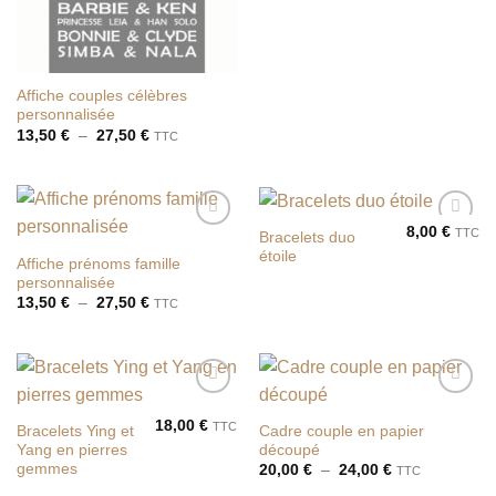
13,50 €
à
27,50 €
Affiche couples célèbres
personnalisée
Plage
13,50
€
–
27,50
€
TTC
de
prix :
13,50 €
à
27,50 €
8,00
€
TTC
Bracelets duo
Ajouter
Ajouter
étoile
à la liste
à la liste
Affiche prénoms famille
de
de
personnalisée
souhaits
souhaits
Plage
13,50
€
–
27,50
€
TTC
de
prix :
13,50 €
à
27,50 €
Ajouter
Ajouter
à la liste
à la liste
18,00
€
TTC
Bracelets Ying et
Cadre couple en papier
de
de
Yang en pierres
découpé
souhaits
souhaits
gemmes
Plage
20,00
€
–
24,00
€
TTC
de