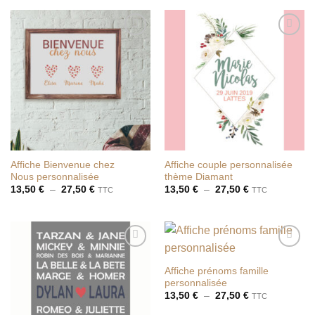
Ajouter
Ajouter
à la liste
à la liste
de
de
souhaits
souhaits
Affiche Bienvenue chez
Affiche couple personnalisée
Nous personnalisée
thème Diamant
Plage
Plage
13,50
€
–
27,50
€
13,50
€
–
27,50
€
TTC
TTC
de
de
prix :
prix :
13,50 €
13,50 €
à
à
27,50 €
27,50 €
Ajouter
Ajouter
à la liste
à la liste
Affiche prénoms famille
de
de
personnalisée
souhaits
souhaits
Plage
13,50
€
–
27,50
€
TTC
de
prix :