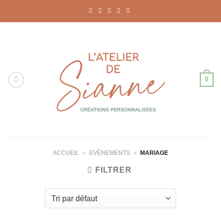
Passer
au
contenu
0
ACCUEIL
»
EVÈNEMENTS
»
MARIAGE
FILTRER