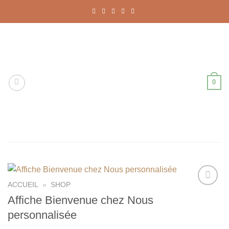
Passer
au
contenu
0
ACCUEIL
»
SHOP
Ajouter
Affiche Bienvenue chez Nous
à la liste
personnalisée
de
souhaits