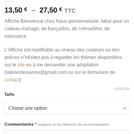
Plage
13,50
–
27,50
€
€
TTC
de
Affiche Bienvenue chez Nous personnalisée. Idéal pour un
prix :
cadeau mariage, de fiançailles, de crémaillère, de
13,50 €
naissance.
à
27,50 €
L’Affiche est modifiable au niveau des couleurs ou des
polices n’hésitez pas à regarder les thèmes disponibles
sur le
site
ou à me demander une adaptation
(latelierdesianne@gmail.com ou sur le formulaire de
contact
)
EFFACER
Taille
Commentaires
*
Indiquez ici les éléments de personnalisation