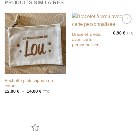
PRODUITS SIMILAIRES
Ajouter
Ajouter
à la liste
à la liste
6,90
€
TTC
Bracelet à vœu
de
de
avec carte
souhaits
souhaits
personnalisée
Pochette plate zippée en
coton
Plage
12,00
€
–
14,00
€
TTC
de
prix :
12,00 €
à
14,00 €