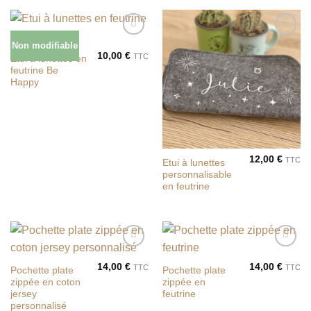
Non modifiable
Ajouter
Ajouter
à la liste
à la liste
10,00
€
TTC
Etui à lunettes en
de
de
feutrine Be
souhaits
souhaits
Happy
12,00
€
TTC
Etui à lunettes
personnalisable
en feutrine
Ajouter
Ajouter
à la liste
à la liste
14,00
€
14,00
€
TTC
TTC
Pochette plate
Pochette plate
de
de
zippée en coton
zippée en
souhaits
souhaits
jersey
feutrine
personnalisé