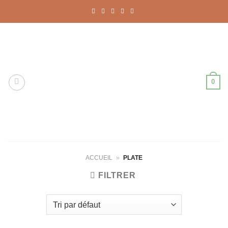
Passer
au
contenu
0
ACCUEIL
»
PLATE
FILTRER