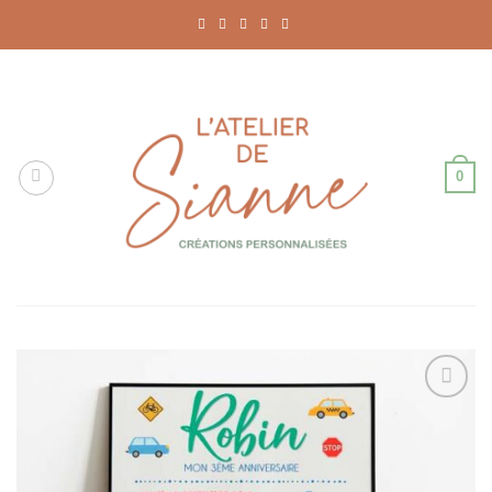
Passer
au
contenu
0
Ajouter
à la liste
de
souhaits