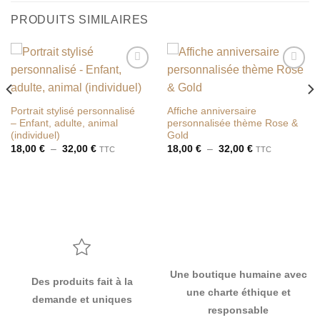
PRODUITS SIMILAIRES
Ajouter
Ajouter
à la liste
à la liste
de
de
souhaits
souhaits
Portrait stylisé personnalisé
Affiche anniversaire
– Enfant, adulte, animal
personnalisée thème Rose &
(individuel)
Gold
Plage
Plage
18,00
€
–
32,00
€
18,00
€
–
32,00
€
TTC
TTC
de
de
prix :
prix :
18,00 €
18,00 €
à
à
32,00 €
32,00 €
Une boutique humaine avec
Des produits fait à la
une charte éthique et
demande et uniques
responsable