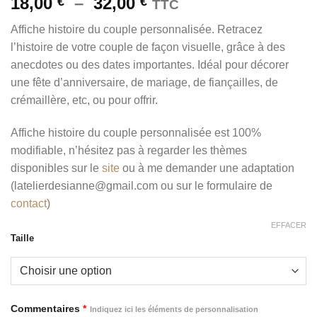
Plage
18,00
–
32,00
€
€
TTC
de
Affiche histoire du couple personnalisée. Retracez
prix :
l’histoire de votre couple de façon visuelle, grâce à des
18,00 €
anecdotes ou des dates importantes. Idéal pour décorer
à
une fête d’anniversaire, de mariage, de fiançailles, de
32,00 €
crémaillère, etc, ou pour offrir.
Affiche histoire du couple personnalisée est 100%
modifiable, n’hésitez pas à regarder les thèmes
disponibles sur le
site
ou à me demander une adaptation
(latelierdesianne@gmail.com ou sur le formulaire de
contact
)
EFFACER
Taille
Commentaires
*
Indiquez ici les éléments de personnalisation