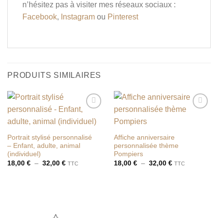
n’hésitez pas à visiter mes réseaux sociaux :
Facebook
,
Instagram
ou
Pinterest
PRODUITS SIMILAIRES
Ajouter
Ajouter
à la liste
à la liste
de
de
souhaits
souhaits
Portrait stylisé personnalisé
Affiche anniversaire
– Enfant, adulte, animal
personnalisée thème
(individuel)
Pompiers
Plage
Plage
18,00
€
–
32,00
€
18,00
€
–
32,00
€
TTC
TTC
de
de
prix :
prix :
18,00 €
18,00 €
à
à
32,00 €
32,00 €