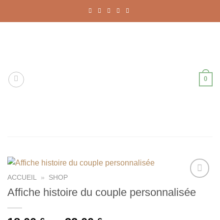
Passer
au
contenu
0
ACCUEIL
»
SHOP
Ajouter
Affiche histoire du couple personnalisée
à la liste
de
souhaits