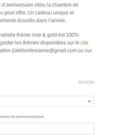
te d’anniversaire et/ou la chambre de
2,00 €
 ou pour offrir. Un cadeau unique et
moments écoulés dans l’année.
nnalisée thème rose & gold est 100%
egarder les thèmes disponibles sur le
site
tion (latelierdesianne@gmail.com ou sur
EFFACER
léments de personnalisation