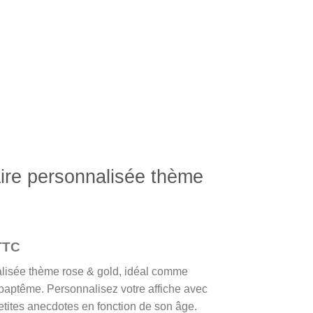
aire personnalisée thème
lage
TTC
e
alisée thème rose & gold, idéal comme
rix :
baptême. Personnalisez votre affiche avec
8,00 €
petites anecdotes en fonction de son âge.