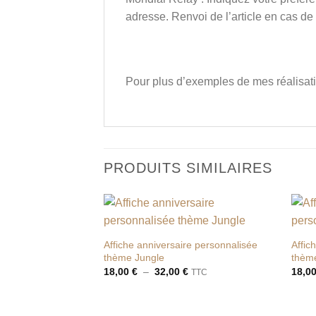
adresse. Renvoi de l’article en cas de
Pour plus d’exemples de mes réalisati
PRODUITS SIMILAIRES
Ajouter
à la liste
Affiche anniversaire personnalisée
Affic
de
thème Jungle
thème
souhaits
Plage
18,00
€
–
32,00
€
18,0
TTC
de
prix :
18,00 €
à