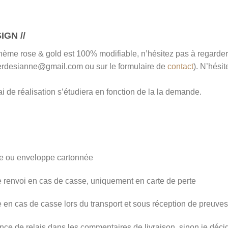
GN //
thème rose & gold est 100% modifiable, n’hésitez pas à regarder
erdesianne@gmail.com ou sur le formulaire de
contact
). N’hési
i de réalisation s’étudiera en fonction de la la demande.
le ou enveloppe cartonnée
de renvoi en cas de casse, uniquement en carte de perte
le en cas de casse lors du transport et sous réception de preuves
nce de relais dans les commentaires de livraison, sinon je décid