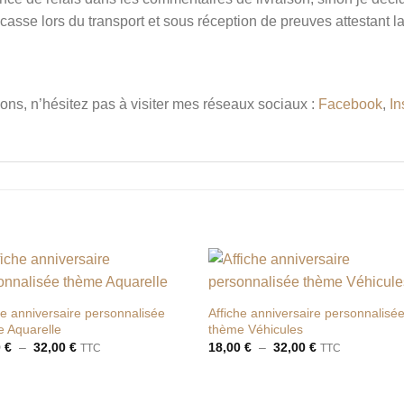
 casse lors du transport et sous réception de preuves attestant l
ons, n’hésitez pas à visiter mes réseaux sociaux :
Facebook
,
In
Ajouter
Ajou
à la liste
à la l
he anniversaire personnalisée
Affiche anniversaire personnalisé
de
de
 Aquarelle
thème Véhicules
souhaits
souha
Plage
Plage
0
€
–
32,00
€
18,00
€
–
32,00
€
TTC
TTC
de
de
prix :
prix :
18,00 €
18,00 €
à
à