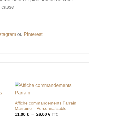
a casse
stagram
ou
Pinterest
ter
Ajouter
iste
à la liste
e
Affiche commandements Parrain
de
Marraine – Personnalisable
its
souhaits
Plage
11,00
€
–
26,00
€
TTC
de
prix :
11,00 €
à