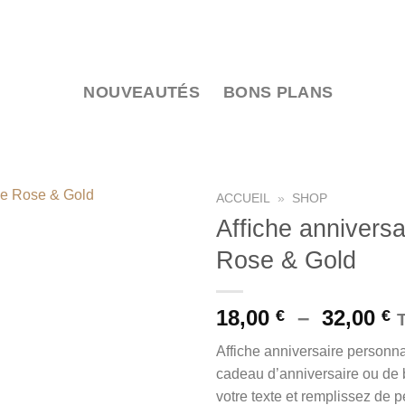
NOUVEAUTÉS
BONS PLANS
ACCUEIL
»
SHOP
Affiche annivers
Ajouter
Rose & Gold
à la liste
de
souhaits
P
18,00
–
32,00
€
€
d
Affiche anniversaire personn
p
cadeau d’anniversaire ou de 
1
votre texte et remplissez de 
à