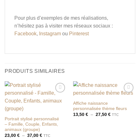
Pour plus d’exemples de mes réalisations,
n’hésitez pas à visiter mes réseaux sociaux :
Facebook
,
Instagram
ou
Pinterest
PRODUITS SIMILAIRES
Ajouter
Ajouter
à la liste
à la liste
Affiche naissance
de
de
personnalisée thème fleurs
souhaits
souhaits
Plage
13,50
€
–
27,50
€
TTC
de
Portrait stylisé personnalisé
prix :
– Famille, Couple, Enfants,
13,50 €
animaux (groupe)
à
27,50 €
Plage
23,00
€
–
37,00
€
TTC
de