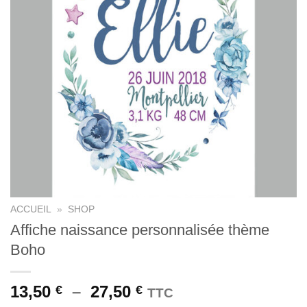
ACCUEIL
»
SHOP
Affiche naissance personnalisée thème
Boho
Plage
13,50
–
27,50
€
€
TTC