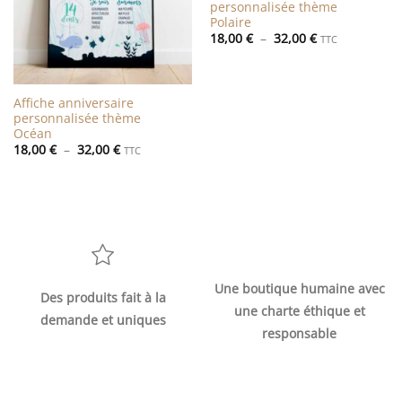
personnalisée thème
Polaire
Plage
18,00
€
–
32,00
€
TTC
de
prix :
18,00 €
à
32,00 €
Affiche anniversaire
personnalisée thème
Océan
Plage
18,00
€
–
32,00
€
TTC
de
prix :
18,00 €
à
32,00 €
Une boutique humaine avec
Des produits fait à la
une charte éthique et
demande et uniques
responsable