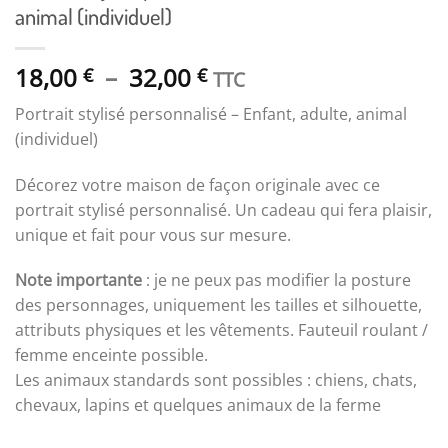
animal (individuel)
Plage
18,00
–
32,00
€
€
TTC
de
Portrait stylisé personnalisé – Enfant, adulte, animal
prix :
(individuel)
18,00 €
à
Décorez votre maison de façon originale avec ce
32,00 €
portrait stylisé personnalisé. Un cadeau qui fera plaisir,
unique et fait pour vous sur mesure.
Note importante
: je ne peux pas modifier la posture
des personnages, uniquement les tailles et silhouette,
attributs physiques et les vêtements. Fauteuil roulant /
femme enceinte possible.
Les animaux standards sont possibles : chiens, chats,
chevaux, lapins et quelques animaux de la ferme